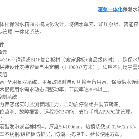
箱泵一体化
保温水
体化保温水箱通过模块化设计，将储水单元、加压泵组、智能控
温-管理”一体化系统。
件
单元
04/316不锈钢或BDF复合板材（镀锌钢板+食品级内衬），确保
拼装设计支持容量自由定制（1-1000立方米），适应不同场景需
泵组
泵+备用泵双系统，主泵故障时自动切换至备用泵，保障供水连
术根据用水需求动态调整功率，节能率达30%以上。
能控制系统
力传感器实时监测管网压力，自动启停泵组并调节转速。
位监测、故障报警、远程操控功能，支持手机APP/PC端管理。
层
酯发泡或岩棉材料，厚度50-100mm，热损系数≤0.02W/(m·K)
盖不锈钢/镀锌板防护层，防潮、抗冲击，延长使用寿命。