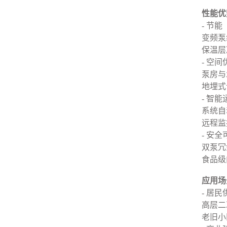
性能优
- 节能
变频泵
保温层
- 空间
泵房与
地埋式
- 智能
系统自
远程监
- 安全
双泵冗
食品级
应用场
- 居民
高层二
老旧小