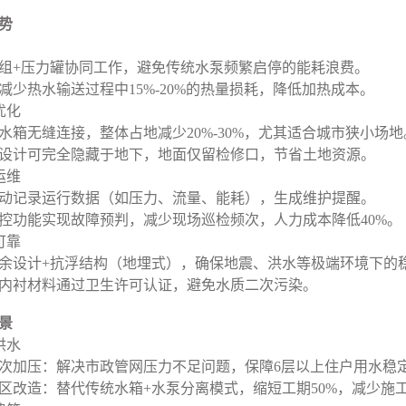
势
组+压力罐协同工作，避免传统水泵频繁启停的能耗浪费。
减少热水输送过程中15%-20%的热量损耗，降低加热成本。
优化
水箱无缝连接，整体占地减少20%-30%，尤其适合城市狭小场地
设计可完全隐藏于地下，地面仅留检修口，节省土地资源。
运维
动记录运行数据（如压力、流量、能耗），生成维护提醒。
控功能实现故障预判，减少现场巡检频次，人力成本降低40%。
可靠
余设计+抗浮结构（地埋式），确保地震、洪水等极端环境下的
内衬材料通过卫生许可认证，避免水质二次污染。
景
供水
次加压：解决市政管网压力不足问题，保障6层以上住户用水稳
区改造：替代传统水箱+水泵分离模式，缩短工期50%，减少施