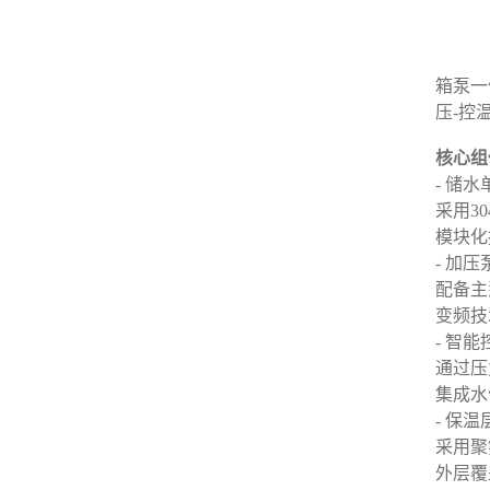
箱泵一
压-控
核心组
- 储水
采用3
模块化
- 加压
配备主
变频技
- 智
通过压
集成水
- 保温
采用聚氨
外层覆