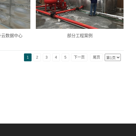
升云数据中心
部分工程案例
2
3
4
5
下一页
尾页
1