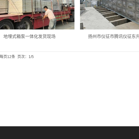
地埋式箱泵一体化发货现场
扬州市仪征市腾讯仪征东
每页12条
页次：1/5